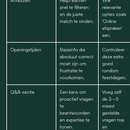
Attributen
Helpt klanten
Vink
snel te filteren
relevante
en de juiste
opties zoals
match te vinden.
'Online
afspraken'
aan.
Openingstijden
Basisinfo die
Controleer
absoluut correct
deze extra
moet zijn om
goed
frustratie te
rondom
voorkomen.
feestdagen.
Q&A-sectie
Een kans om
Voeg zelf
proactief vragen
de 3–5
te
meest
beantwoorden
gestelde
en expertise te
vragen toe
tonen.
en