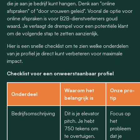
die je aan je bedrijf kunt hangen. Denk aan "online
afspraken" of "door vrouwen geleid". Vooral de optie voor
online afspraken is voor B2B-dienstverleners goud
waard. Je verlaagt de drempel voor een potentiële klant
om de volgende stap te zetten aanzienlijk.
Hier is een snelle checklist om te zien welke onderdelen
van je profiel je direct kunt verbeteren voor maximale
impact.
Checklist voor een onweerstaanbaar profiel
Waarom het
Onze pro-
Onderdeel
belangrijk is
tip
Bedrijfsomschrijving
Dit is je elevator
Focus op
pitch. Je hebt
het
750 tekens om
probleem
te overtuigen.
dat je